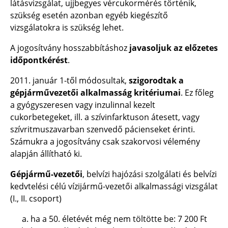
látásvizsgálat, ujjbegyes vércukormérés történik,
szükség esetén azonban egyéb kiegészítő
vizsgálatokra is szükség lehet.
A jogosítvány hosszabbításhoz
javasoljuk az előzetes
időpontkérést
.
2011. január 1-től módosultak,
szigorodtak a
gépjárművezetői alkalmasság kritériumai
. Ez főleg
a gyógyszeresen vagy inzulinnal kezelt
cukorbetegeket, ill. a szívinfarktuson átesett, vagy
szívritmuszavarban szenvedő pácienseket érinti.
Számukra a jogosítvány csak szakorvosi vélemény
alapján állítható ki.
Gépjármű-vezetői
, belvízi hajózási szolgálati és belvízi
kedvtelési célú vízijármű-vezetői alkalmassági vizsgálat
(I., II. csoport)
ha a 50. életévét még nem töltötte be:
7 200 Ft