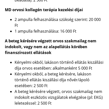
beadása):
2 500 Ft
MD orvosi kollagén terápia kezelési díjai
2 ampulla felhasználása szükség szerint: 20 000
Ft
1 ampulla felhasználása: 16 000 Ft
A beteg kérésére végzett orvos szakmailag nem
indokolt, vagy nem az alapellátás körében
finanszírozott ellátások
Kényelmi okból, lakáson történő ellátás kiszállási
díja orvos esetében: alkalmanként
5 000 Ft
Kényelmi okból, a beteg kérésére, lakáson
történő ellátás kiszállási díja nővér/ápoló
esetében:
2 500 Ft
A beteg kérésére végzett, orvos szakmailag nem
indokolt eszközös vizsgálatok elvégzése (pl: EKG)
leletezéssel:
2 500 Ft